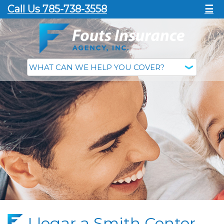
Call Us 785-738-3558
☰
Llegar a Smith Center