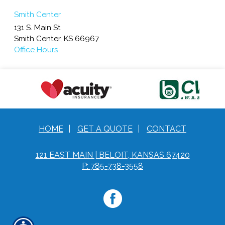
Smith Center
131 S. Main St
Smith Center
,
KS
66967
Office Hours
HOME
|
GET A QUOTE
|
CONTACT
121 EAST MAIN | BELOIT, KANSAS 67420
P: 785-738-3558